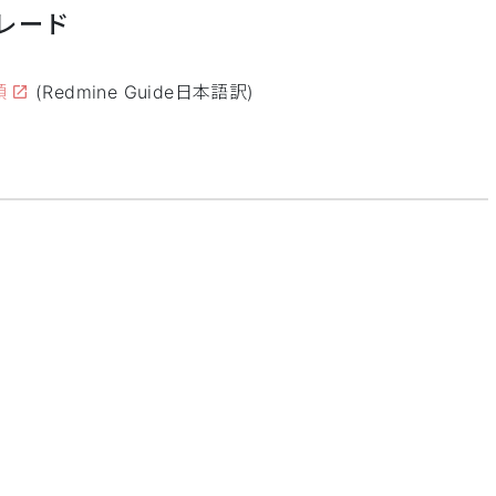
レード
順
(Redmine Guide日本語訳)
ト