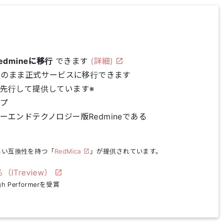
edmineに移行
できます
(詳細)
そのまま正式サービスに移行できます
を先行して提供しています※
ップ
ァーエンドテクノロジー版Redmineである
の高い互換性を持つ「
RedMica
」が提供されています。
Treview）
igh Performerを受賞