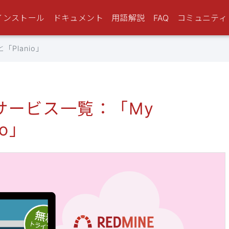
インストール
ドキュメント
用語解説
FAQ
コミュニティ
「Planio」
ドサービス一覧：「My
io」