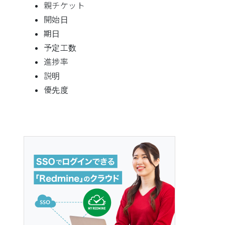
親チケット
開始日
期日
予定工数
進捗率
説明
優先度