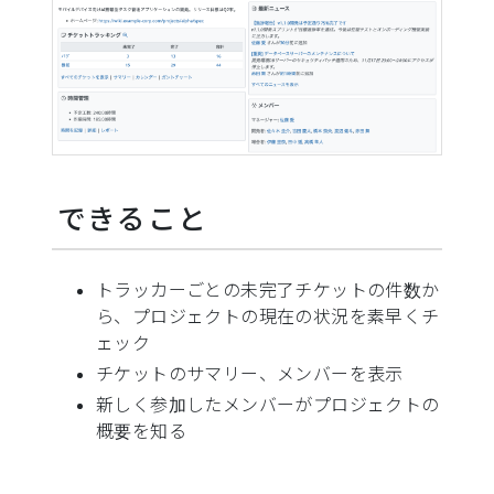
できること
トラッカーごとの未完了チケットの件数か
ら、プロジェクトの現在の状況を素早くチ
ェック
チケットのサマリー、メンバーを表示
新しく参加したメンバーがプロジェクトの
概要を知る