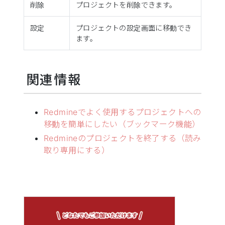
削除
プロジェクトを削除できます。
設定
プロジェクトの設定画面に移動でき
ます。
関連情報
Redmineでよく使用するプロジェクトへの
移動を簡単にしたい（ブックマーク機能）
Redmineのプロジェクトを終了する（読み
取り専用にする）