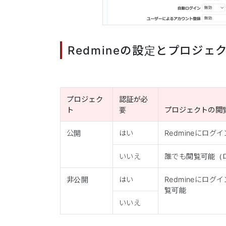
Redmineの設定とプロジ
プロジェク
認証が必
ト
要
プロジェクトの閲
公開
はい
Redmineにロ
いいえ
誰でも閲覧可能（
非公開
はい
Redmineにロ
覧可能
いいえ