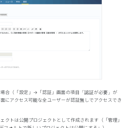
ない場合（「設定」→「認証」画面の項目「認証が必要」が
eb画面にアクセス可能な全ユーザーが認証無しでアクセスでき
ロジェクトは公開プロジェクトとして作成されます（「管理」
デフォルトで新しいプロジェクトは公開にする」）。