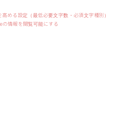
ティを高める設定（最低必要文字数・必須文字種別）
neの情報を閲覧可能にする