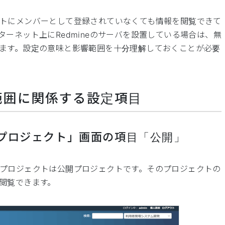
トにメンバーとして登録されていなくても情報を閲覧できて
ーネット上にRedmineのサーバを設置している場合は、無
ます。設定の意味と影響範囲を十分理解しておくことが必要
範囲に関係する設定項目
プロジェクト」画面の項目「公開」
プロジェクトは公開プロジェクトです。そのプロジェクトの
閲覧できます。