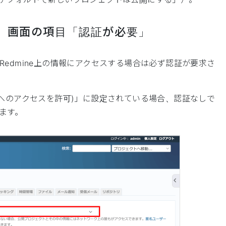
」画面の項目「認証が必要」
edmine上の情報にアクセスする場合は必ず認証が要求さ
トへのアクセスを許可)」に設定されている場合、認証なしで
ます。