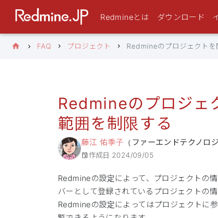
Redmineとは
ダウンロード
FAQ
プロジェクト
Redmineのプロジェク
Redmineのプロジ
範囲を制限する
藤江 佑季子
（ファーエンドテクノロ
作成日
2024/09/05
Redmineの設定によって、プロジェクト
バーとして登録されているプロジェクトの情
Redmineの設定によってはプロジェクト
覧できるようになります。