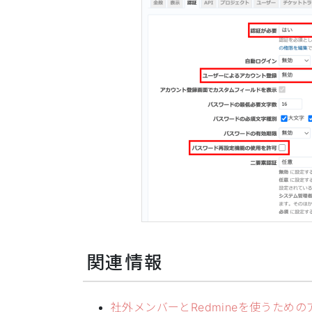
関連情報
社外メンバーとRedmineを使うため