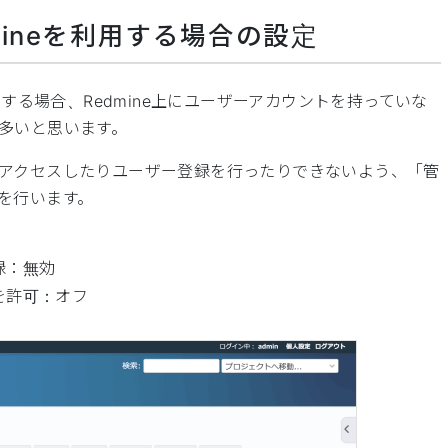
ineを利用する場合の設定
用する場合、Redmine上にユーザーアカウントを持っていな
多いと思います。
アクセスしたりユーザー登録を行ったりできないよう、「管
を行います。
録：無効
を許可：オフ