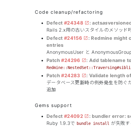
Code cleanup/refactoring
Defect
#24348
: acts
as
versioned 
Rails 2.x用の古いスタイルのメソッド
Defect
#24156
: Redmine might
entries
AnonymousUser と Anonymo
Patch
#24296
: Add tablename t
Redmine::NestedSet::Traversing#sibli
Patch
#24283
: Validate length of
データベース更新時の例外発生を防ぐた
追加
Gems support
Defect
#24092
: bundler error:
Ruby 1.9.3で
が失敗す
bundle install