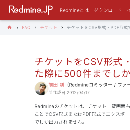
Redmineとは
ダウンロード
FAQ
チケット
チケットをCSV形式・PDF形
チケットをCSV形式
た際に500件までし
前田 剛
（Redmineコミッター / 
作成日
2012/04/17
Redmineのチケットは、チケット一覧画
ことでCSV形式またはPDF形式でエクスポ
でしか出力されません。