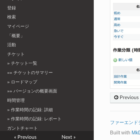
登録
検索
マイページ
「概要」
活動
チケット
» チケット一覧
»» チケットのサマリー
» ロードマップ
»» バージョンの概要画面
Previous
時間管理
» 作業時間の記録: 詳細
» 作業時間の記録: レポート
ファーエンド
ガントチャート
Built with
Mk
« Previous
Next »
カレンダー