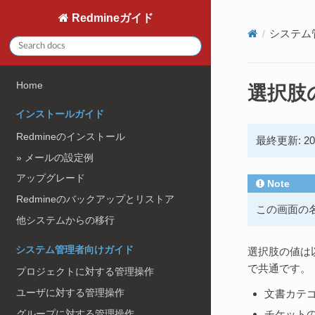
Redmineガイド
システム
Home
選択肢
インストールガイド
Redmineのインストール
最終更新: 2017
» メールの設定例
アップグレード
Note
Redmineのバックアップとリストア
この画面の名
他システムからの移行
システム管理者向けガイド
選択肢の値は
で共通です。
プロジェクトに対する管理操作
ユーザに対する管理操作
文書カテ
グループに対する管理操作
チケットの